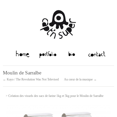
Moulin de Sarralbe
← Kayo / The Revolution Was Not Televised
Au cœur de la musique →
> Création des visuels des sacs de farine 1kg et 5kg pour le Moulin de Sarralbe