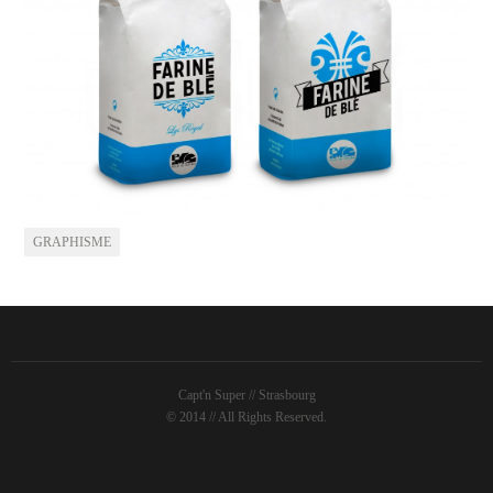
GRAPHISME
Capt'n Super // Strasbourg
© 2014 // All Rights Reserved.