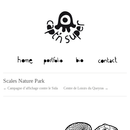
Scales Nature Park
← Campagne d’affichage contre le Sida
Centre de Loisirs du Queyras →